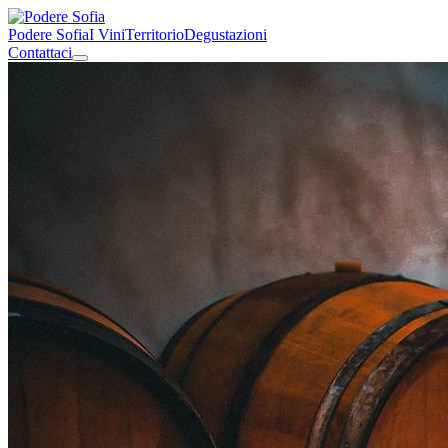
Podere Sofia
I Vini
Territorio
Degustazioni
Contattaci