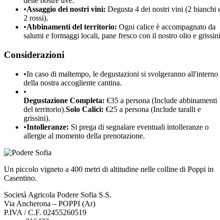
delle nostre uve.
•
Assaggio dei nostri vini:
Degusta 4 dei nostri vini (2 bianchi 
2 rossi).
•
Abbinamenti del territorio:
Ogni calice è accompagnato da
salumi e formaggi locali, pane fresco con il nostro olio e grissini
Considerazioni
•
In caso di maltempo, le degustazioni si svolgeranno all'interno
della nostra accogliente cantina.
•
Degustazione Completa:
€35 a persona (Include abbinamenti
del territorio).
Solo Calici:
€25 a persona (Include taralli e
grissini).
•
Intolleranze:
Si prega di segnalare eventuali intolleranze o
allergie al momento della prenotazione.
Un piccolo vigneto a 400 metri di altitudine nelle colline di Poppi in
Casentino.
Società Agricola Podere Sofia S.S.
Via Ancherona – POPPI (Ar)
P.IVA / C.F. 02455260519